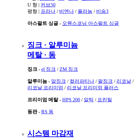
U 형 |
커브50
평형 |
프라나
/
비엔나
/
플라늄
/
비숨3
아스팔트 싱글 -
오웬스코닝 아스팔트 싱글
징크 · 알루미늄
메탈 · 동
징크 -
el 징크
/
ZM 징크
알루미늄 -
알징크
/
컬러파티나
/
팔징크
/
리코날
/
리코날 프리미엄
/
리코날 프리미엄 플러스
프리이엄 메탈 -
HPS 200
/
알틱
/
프린틸
동판 -
RS 동
시스템 마감재