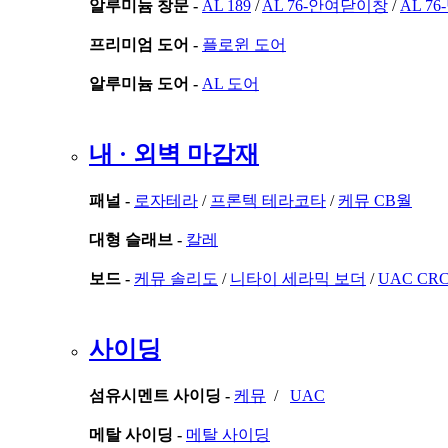
알루미늄 창문 -
AL 189
/
AL 76-안여닫이창
/
AL 7
프리미엄 도어 -
플로윈 도어
알루미늄 도어 -
AL 도어
내 · 외벽 마감재
패널 -
로자테라
/
프론텍 테라코타
/
케뮤 CB월
대형 슬래브 -
칼레
보드 -
케뮤 솔리도
/
니타이 세라믹 보더
/
UAC CR
사이딩
섬유시멘트 사이딩 -
케뮤
/
UAC
메탈 사이딩 -
메탈 사이딩