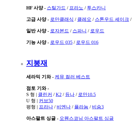
HF 사양 -
스틸가드
/
프라노
/
투스카니
고급 사양 -
로만클래식
/
클레오
/
스톤우드 셰이크
일반 사양 -
로자본드
/
스파니
/
로우드
기능 사양 -
로우드 035
/
로우드 016
지붕재
세라믹 기와 -
케뮤 컬러 베스트
점토 기와 -
S 형 |
클린커
/
K2
/
듀나
/
로만10.5
U 형 |
커브50
평형 |
프라나
/
비엔나
/
플라늄
/
비숨3
아스팔트 싱글 -
오웬스코닝 아스팔트 싱글