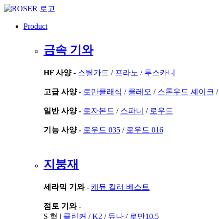
콘
텐
Product
츠
로
금속 기와
건
너
뛰
HF 사양 -
스틸가드
/
프라노
/
투스카니
기
고급 사양 -
로만클래식
/
클레오
/
스톤우드 셰이크
일반 사양 -
로자본드
/
스파니
/
로우드
기능 사양 -
로우드 035
/
로우드 016
지붕재
세라믹 기와 -
케뮤 컬러 베스트
점토 기와 -
S 형 |
클린커
/
K2
/
듀나
/
로만10.5