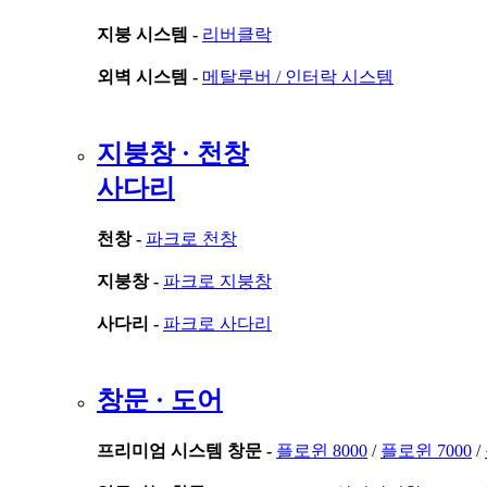
지붕 시스템 -
리버클락
외벽 시스템 -
메탈루버 /
인터락 시스템
지붕창 · 천창
사다리
천창 -
파크로 천창
지붕창 -
파크로 지붕창
사다리 -
파크로 사다리
창문 · 도어
프리미엄 시스템 창문 -
플로윈 8000
/
플로윈 7000
/