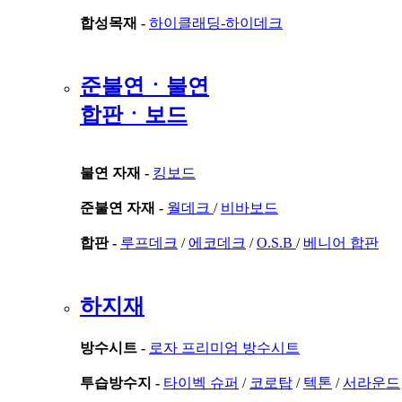
합성목재 -
하이클래딩-하이데크
준불연ㆍ불연
합판ㆍ보드
불연 자재 -
킹보드
준불연 자재 -
월데크
/
비바보드
합판 -
루프데크
/
에코데크
/
O.S.B
/
베니어 합판
하지재
방수시트 -
로자 프리미엄 방수시트
투습방수지 -
타이벡 슈퍼
/
코로탑
/
텍톤
/
서라운드