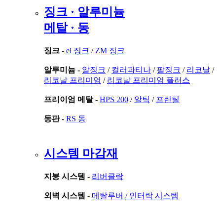
징크 · 알루미늄
메탈 · 동
징크 -
el 징크
/
ZM 징크
알루미늄 -
알징크
/
컬러파티나
/
팔징크
/
리코날
/
리코날 프리미엄
/
리코날 프리미엄 플러스
프리이엄 메탈 -
HPS 200
/
알틱
/
프린틸
동판 -
RS 동
시스템 마감재
지붕 시스템 -
리버클락
외벽 시스템 -
메탈루버 /
인터락 시스템