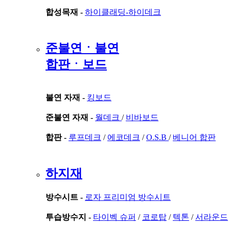
합성목재 -
하이클래딩-하이데크
준불연ㆍ불연
합판ㆍ보드
불연 자재 -
킹보드
준불연 자재 -
월데크
/
비바보드
합판 -
루프데크
/
에코데크
/
O.S.B
/
베니어 합판
하지재
방수시트 -
로자 프리미엄 방수시트
투습방수지 -
타이벡 슈퍼
/
코로탑
/
텍톤
/
서라운드