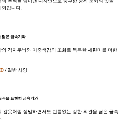
목의 무늬를 담아낸 디자인으로 중후한 중세 문화의 멋을
기와입니다.
 닯은 금속기와
각의 격자무늬와 이중색감의 조화로 독특한 세련미를 더한
RD
/
일반 사양
굴곡을 표현한 금속기와
의 갑옷처럼 정밀하면서도 빈틈없는 강한 외관을 담은 금속
.