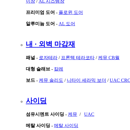
이창
/
AL 시스템창
프리미엄 도어 -
플로윈 도어
알루미늄 도어 -
AL 도어
내 · 외벽 마감재
패널 -
로자테라
/
프론텍 테라코타
/
케뮤 CB월
대형 슬래브 -
칼레
보드 -
케뮤 솔리도
/
니타이 세라믹 보더
/
UAC CR
사이딩
섬유시멘트 사이딩 -
케뮤
/
UAC
메탈 사이딩 -
메탈 사이딩