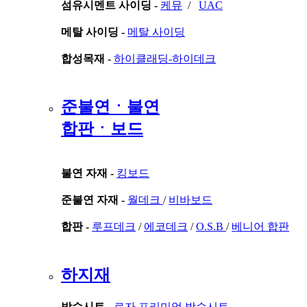
섬유시멘트 사이딩 -
케뮤
/
UAC
메탈 사이딩 -
메탈 사이딩
합성목재 -
하이클래딩-하이데크
준불연ㆍ불연
합판ㆍ보드
불연 자재 -
킹보드
준불연 자재 -
월데크
/
비바보드
합판 -
루프데크
/
에코데크
/
O.S.B
/
베니어 합판
하지재
방수시트 -
로자 프리미엄 방수시트