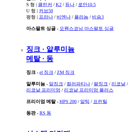
S 형 |
클린커
/
K2
/
듀나
/
로만10.5
U 형 |
커브50
평형 |
프라나
/
비엔나
/
플라늄
/
비숨3
아스팔트 싱글 -
오웬스코닝 아스팔트 싱글
징크 · 알루미늄
메탈 · 동
징크 -
el 징크
/
ZM 징크
알루미늄 -
알징크
/
컬러파티나
/
팔징크
/
리코날
/
리코날 프리미엄
/
리코날 프리미엄 플러스
프리이엄 메탈 -
HPS 200
/
알틱
/
프린틸
동판 -
RS 동