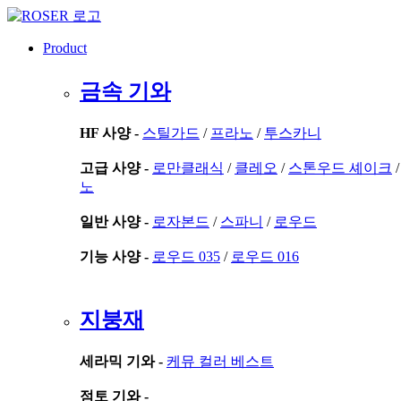
콘
텐
Product
츠
로
금속 기와
건
너
뛰
HF 사양 -
스틸가드
/
프라노
/
투스카니
기
고급 사양 -
로만클래식
/
클레오
/
스톤우드 셰이크
노
일반 사양 -
로자본드
/
스파니
/
로우드
기능 사양 -
로우드 035
/
로우드 016
지붕재
세라믹 기와 -
케뮤 컬러 베스트
점토 기와 -