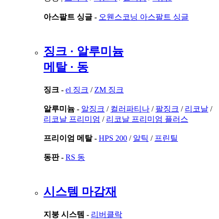
아스팔트 싱글 -
오웬스코닝 아스팔트 싱글
징크 · 알루미늄
메탈 · 동
징크 -
el 징크
/
ZM 징크
알루미늄 -
알징크
/
컬러파티나
/
팔징크
/
리코날
/
리코날 프리미엄
/
리코날 프리미엄 플러스
프리이엄 메탈 -
HPS 200
/
알틱
/
프린틸
동판 -
RS 동
시스템 마감재
지붕 시스템 -
리버클락