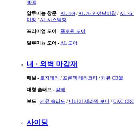
4000
알루미늄 창문 -
AL 189
/
AL 76-안여닫이창
/
AL 7
이창
/
AL 시스템창
프리미엄 도어 -
플로윈 도어
알루미늄 도어 -
AL 도어
내 · 외벽 마감재
패널 -
로자테라
/
프론텍 테라코타
/
케뮤 CB월
대형 슬래브 -
칼레
보드 -
케뮤 솔리도
/
니타이 세라믹 보더
/
UAC CR
사이딩