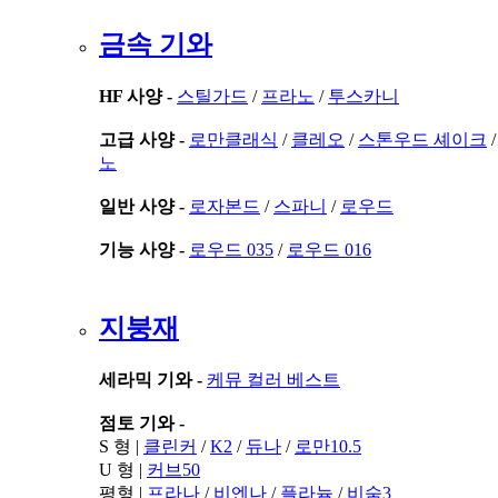
금속 기와
HF 사양 -
스틸가드
/
프라노
/
투스카니
고급 사양 -
로만클래식
/
클레오
/
스톤우드 셰이크
노
일반 사양 -
로자본드
/
스파니
/
로우드
기능 사양 -
로우드 035
/
로우드 016
지붕재
세라믹 기와 -
케뮤 컬러 베스트
점토 기와 -
S 형 |
클린커
/
K2
/
듀나
/
로만10.5
U 형 |
커브50
평형 |
프라나
/
비엔나
/
플라늄
/
비숨3