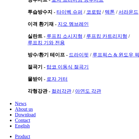
투습방수지 -
타이벡 슈퍼
/
코로탑
/
텍톤
/
서라운드
이격 환기재 -
지오 멤브레인
실란트 -
루프킹 소시지형
/
루프킹 카트리지형
/
루프킹 기와 전용
방수/환기 테이프 -
드라이핏
/
루프픽스 & 윈도우 
절곡기 -
탑코 이동식 절곡기
물받이 -
로자 거터
각형강관 -
컬러각관
/
아연도 각관
News
About us
Download
Contact
English
Product