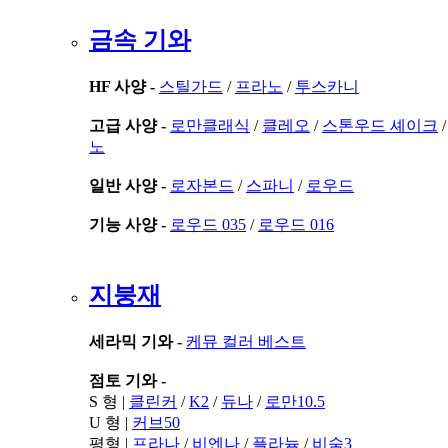
금속 기와
HF 사양 -
스틸가드
/
프라노
/
투스카니
고급 사양 -
로만클래식
/
클레오
/
스톤우드 셰이크
노
일반 사양 -
로자본드
/
스파니
/
로우드
기능 사양 -
로우드 035
/
로우드 016
지붕재
세라믹 기와 -
케뮤 컬러 베스트
점토 기와 -
S 형 |
클린커
/
K2
/
듀나
/
로만10.5
U 형 |
커브50
평형 |
프라나
/
비엔나
/
플라늄
/
비숨3