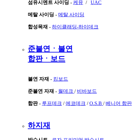
섬유시멘트 사이딩 -
케뮤
/
UAC
메탈 사이딩 -
메탈 사이딩
합성목재 -
하이클래딩-하이데크
준불연ㆍ불연
합판ㆍ보드
불연 자재 -
킹보드
준불연 자재 -
월데크
/
비바보드
합판 -
루프데크
/
에코데크
/
O.S.B
/
베니어 합판
하지재
방수시트 -
로자 프리미엄 방수시트