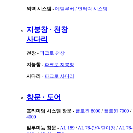
외벽 시스템 -
메탈루버 /
인터락 시스템
지붕창 · 천창
사다리
천창 -
파크로 천창
지붕창 -
파크로 지붕창
사다리 -
파크로 사다리
창문 · 도어
프리미엄 시스템 창문 -
플로윈 8000
/
플로윈 7000
/
4000
알루미늄 창문 -
AL 189
/
AL 76-안여닫이창
/
AL 7