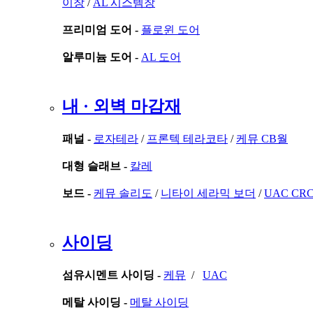
이창
/
AL 시스템창
프리미엄 도어 -
플로윈 도어
알루미늄 도어 -
AL 도어
내 · 외벽 마감재
패널 -
로자테라
/
프론텍 테라코타
/
케뮤 CB월
대형 슬래브 -
칼레
보드 -
케뮤 솔리도
/
니타이 세라믹 보더
/
UAC CR
사이딩
섬유시멘트 사이딩 -
케뮤
/
UAC
메탈 사이딩 -
메탈 사이딩