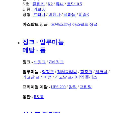
S 형 |
클린커
/
K2
/
듀나
/
로만10.5
U 형 |
커브50
평형 |
프라나
/
비엔나
/
플라늄
/
비숨3
아스팔트 싱글 -
오웬스코닝 아스팔트 싱글
징크 · 알루미늄
메탈 · 동
징크 -
el 징크
/
ZM 징크
알루미늄 -
알징크
/
컬러파티나
/
팔징크
/
리코날
/
리코날 프리미엄
/
리코날 프리미엄 플러스
프리이엄 메탈 -
HPS 200
/
알틱
/
프린틸
동판 -
RS 동