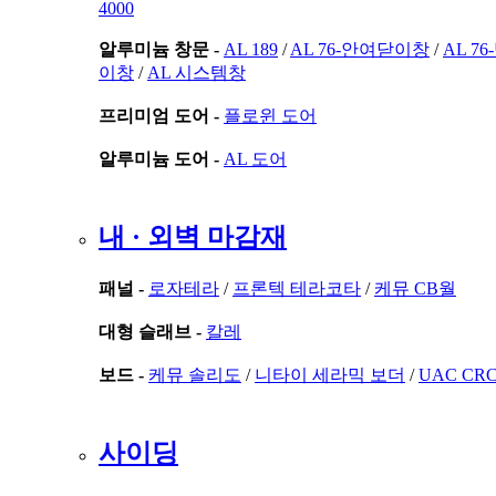
4000
알루미늄 창문 -
AL 189
/
AL 76-안여닫이창
/
AL 7
이창
/
AL 시스템창
프리미엄 도어 -
플로윈 도어
알루미늄 도어 -
AL 도어
내 · 외벽 마감재
패널 -
로자테라
/
프론텍 테라코타
/
케뮤 CB월
대형 슬래브 -
칼레
보드 -
케뮤 솔리도
/
니타이 세라믹 보더
/
UAC CR
사이딩