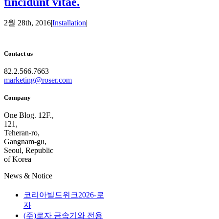
tincidunt vitae.
2월 28th, 2016
|
Installation
|
Contact us
82.2.566.7663
marketing@roser.com
Company
One Blog. 12F.,
121,
Teheran-ro,
Gangnam-gu,
Seoul, Republic
of Korea
News & Notice
코리아빌드위크2026-로
자
(주)로자 금속기와 전용