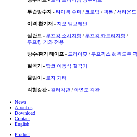
투습방수지 -
타이벡 슈퍼
/
코로탑
/
텍톤
/
서라운드
이격 환기재 -
지오 멤브레인
실란트 -
루프킹 소시지형
/
루프킹 카트리지형
/
루프킹 기와 전용
방수/환기 테이프 -
드라이핏
/
루프픽스 & 윈도우 
절곡기 -
탑코 이동식 절곡기
물받이 -
로자 거터
각형강관 -
컬러각관
/
아연도 각관
News
About us
Download
Contact
English
Product