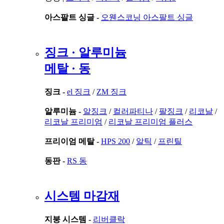
아스팔트 싱글 -
오웬스코닝 아스팔트 싱글
징크 · 알루미늄
메탈 · 동
징크 -
el 징크
/
ZM 징크
알루미늄 -
알징크
/
컬러파티나
/
팔징크
/
리코날
/
리코날 프리미엄
/
리코날 프리미엄 플러스
프리이엄 메탈 -
HPS 200
/
알틱
/
프린틸
동판 -
RS 동
시스템 마감재
지붕 시스템 -
리버클락