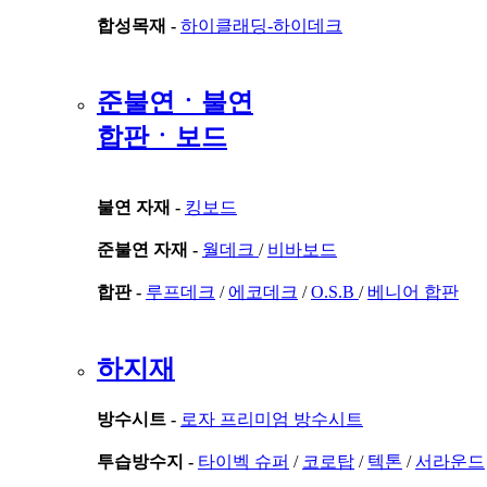
합성목재 -
하이클래딩-하이데크
준불연ㆍ불연
합판ㆍ보드
불연 자재 -
킹보드
준불연 자재 -
월데크
/
비바보드
합판 -
루프데크
/
에코데크
/
O.S.B
/
베니어 합판
하지재
방수시트 -
로자 프리미엄 방수시트
투습방수지 -
타이벡 슈퍼
/
코로탑
/
텍톤
/
서라운드