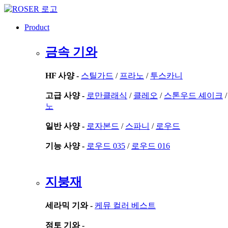
콘
텐
Product
츠
로
금속 기와
건
너
뛰
HF 사양 -
스틸가드
/
프라노
/
투스카니
기
고급 사양 -
로만클래식
/
클레오
/
스톤우드 셰이크
노
일반 사양 -
로자본드
/
스파니
/
로우드
기능 사양 -
로우드 035
/
로우드 016
지붕재
세라믹 기와 -
케뮤 컬러 베스트
점토 기와 -