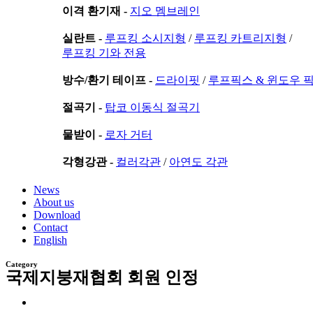
이격 환기재 -
지오 멤브레인
실란트 -
루프킹 소시지형
/
루프킹 카트리지형
/
루프킹 기와 전용
방수/환기 테이프 -
드라이핏
/
루프픽스 & 윈도우 
절곡기 -
탑코 이동식 절곡기
물받이 -
로자 거터
각형강관 -
컬러각관
/
아연도 각관
News
About us
Download
Contact
English
Category
국제지붕재협회 회원 인정