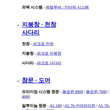
외벽 시스템 -
메탈루버 /
인터락 시스템
지붕창 · 천창
사다리
천창 -
파크로 천창
지붕창 -
파크로 지붕창
사다리 -
파크로 사다리
창문 · 도어
프리미엄 시스템 창문 -
플로윈 8000
/
플로윈 7000
/
4000
알루미늄 창문 -
AL 189
/
AL 76-안여닫이창
/
AL 7