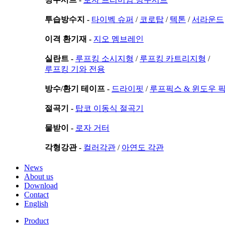
투습방수지 -
타이벡 슈퍼
/
코로탑
/
텍톤
/
서라운드
이격 환기재 -
지오 멤브레인
실란트 -
루프킹 소시지형
/
루프킹 카트리지형
/
루프킹 기와 전용
방수/환기 테이프 -
드라이핏
/
루프픽스 & 윈도우 
절곡기 -
탑코 이동식 절곡기
물받이 -
로자 거터
각형강관 -
컬러각관
/
아연도 각관
News
About us
Download
Contact
English
Product