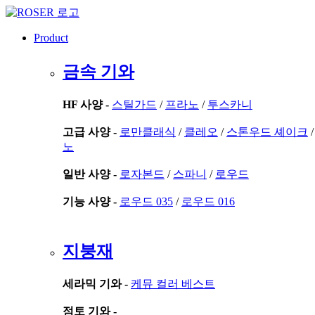
콘
텐
Product
츠
로
금속 기와
건
너
뛰
HF 사양 -
스틸가드
/
프라노
/
투스카니
기
고급 사양 -
로만클래식
/
클레오
/
스톤우드 셰이크
노
일반 사양 -
로자본드
/
스파니
/
로우드
기능 사양 -
로우드 035
/
로우드 016
지붕재
세라믹 기와 -
케뮤 컬러 베스트
점토 기와 -