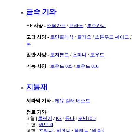
금속 기와
HF 사양 -
스틸가드
/
프라노
/
투스카니
고급 사양 -
로만클래식
/
클레오
/
스톤우드 셰이크
노
일반 사양 -
로자본드
/
스파니
/
로우드
기능 사양 -
로우드 035
/
로우드 016
지붕재
세라믹 기와 -
케뮤 컬러 베스트
점토 기와 -
S 형 |
클린커
/
K2
/
듀나
/
로만10.5
U 형 |
커브50
평형 |
프라나
/
비엔나
/
플라늄
/
비숨3