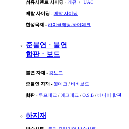
섬유시멘트 사이딩 -
케뮤
/
UAC
메탈 사이딩 -
메탈 사이딩
합성목재 -
하이클래딩-하이데크
준불연ㆍ불연
합판ㆍ보드
불연 자재 -
킹보드
준불연 자재 -
월데크
/
비바보드
합판 -
루프데크
/
에코데크
/
O.S.B
/
베니어 합판
하지재
방수시트 -
로자 프리미엄 방수시트