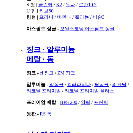
S 형 |
클린커
/
K2
/
듀나
/
로만10.5
U 형 |
커브50
평형 |
프라나
/
비엔나
/
플라늄
/
비숨3
아스팔트 싱글 -
오웬스코닝 아스팔트 싱글
징크 · 알루미늄
메탈 · 동
징크 -
el 징크
/
ZM 징크
알루미늄 -
알징크
/
컬러파티나
/
팔징크
/
리코날
/
리코날 프리미엄
/
리코날 프리미엄 플러스
프리이엄 메탈 -
HPS 200
/
알틱
/
프린틸
동판 -
RS 동