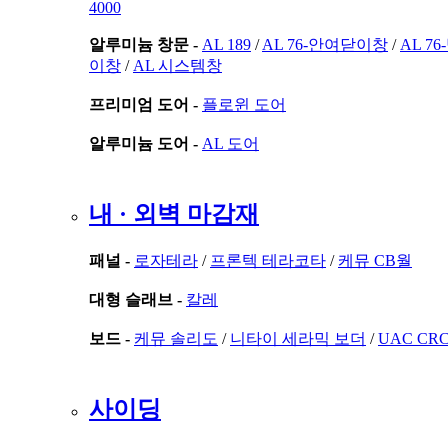
4000
알루미늄 창문 -
AL 189
/
AL 76-안여닫이창
/
AL 7
이창
/
AL 시스템창
프리미엄 도어 -
플로윈 도어
알루미늄 도어 -
AL 도어
내 · 외벽 마감재
패널 -
로자테라
/
프론텍 테라코타
/
케뮤 CB월
대형 슬래브 -
칼레
보드 -
케뮤 솔리도
/
니타이 세라믹 보더
/
UAC CR
사이딩