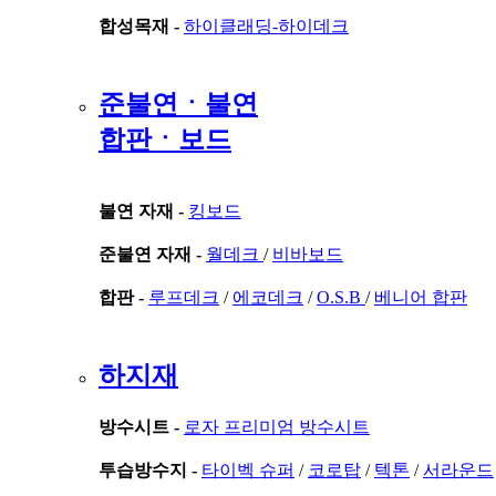
합성목재 -
하이클래딩-하이데크
준불연ㆍ불연
합판ㆍ보드
불연 자재 -
킹보드
준불연 자재 -
월데크
/
비바보드
합판 -
루프데크
/
에코데크
/
O.S.B
/
베니어 합판
하지재
방수시트 -
로자 프리미엄 방수시트
투습방수지 -
타이벡 슈퍼
/
코로탑
/
텍톤
/
서라운드