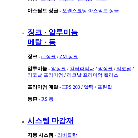
아스팔트 싱글 -
오웬스코닝 아스팔트 싱글
징크 · 알루미늄
메탈 · 동
징크 -
el 징크
/
ZM 징크
알루미늄 -
알징크
/
컬러파티나
/
팔징크
/
리코날
/
리코날 프리미엄
/
리코날 프리미엄 플러스
프리이엄 메탈 -
HPS 200
/
알틱
/
프린틸
동판 -
RS 동
시스템 마감재
지붕 시스템 -
리버클락