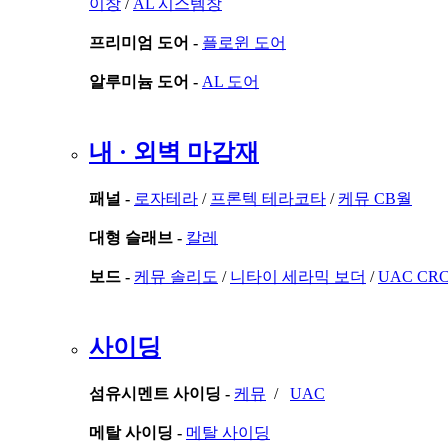
이창
/
AL 시스템창
프리미엄 도어 -
플로윈 도어
알루미늄 도어 -
AL 도어
내 · 외벽 마감재
패널 -
로자테라
/
프론텍 테라코타
/
케뮤 CB월
대형 슬래브 -
칼레
보드 -
케뮤 솔리도
/
니타이 세라믹 보더
/
UAC CR
사이딩
섬유시멘트 사이딩 -
케뮤
/
UAC
메탈 사이딩 -
메탈 사이딩