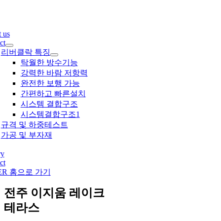
콘
텐
츠
 us
로
ct
건
리버클락 특징
너
탁월한 방수기능
뛰
강력한 바람 저항력
기
완전한 보행 가능
간편하고 빠른설치
시스템 결합구조
시스템결합구조1
규격 및 하중테스트
가공 및 부자재
ry
ct
ER 홈으로 가기
전주 이지움 레이크
테라스