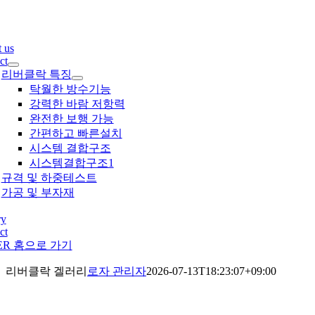
콘
텐
츠
 us
로
ct
건
리버클락 특징
너
탁월한 방수기능
뛰
강력한 바람 저항력
기
완전한 보행 가능
간편하고 빠른설치
시스템 결합구조
시스템결합구조1
규격 및 하중테스트
가공 및 부자재
ry
ct
ER 홈으로 가기
리버클락 겔러리
로자 관리자
2026-07-13T18:23:07+09:00