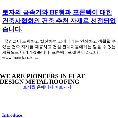
로자의 금속기와 HF형과 프론텍이 대한
건축사협회의 건축 추천 자재로 선정되었
습니다.
끊임없이 노력하고 발전하여 고객에게는 안심하고 생활할 수
있는 건축 자재를 제공하고 건설 관계자들에게는 믿을 수 있는
제품으로 다가가겠습니다. 프론텍 - 포셀린 테라코타
www.frontek.co.kr ...
WE ARE PIONEERS IN FLAT
DESIGN METAL ROOFING
로자월 홈페이지 바로가기
리버클락
전화 문의
:
070
–
4871
–
9000
리버클락
메일 문의
:
roserwall
@
roser.com
Introduce