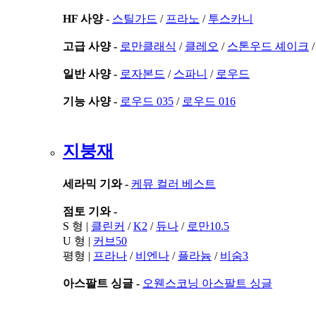
HF 사양 -
스틸가드
/
프라노
/
투스카니
고급 사양 -
로만클래식
/
클레오
/
스톤우드 셰이크
일반 사양 -
로자본드
/
스파니
/
로우드
기능 사양 -
로우드 035
/
로우드 016
지붕재
세라믹 기와 -
케뮤 컬러 베스트
점토 기와 -
S 형 |
클린커
/
K2
/
듀나
/
로만10.5
U 형 |
커브50
평형 |
프라나
/
비엔나
/
플라늄
/
비숨3
아스팔트 싱글 -
오웬스코닝 아스팔트 싱글