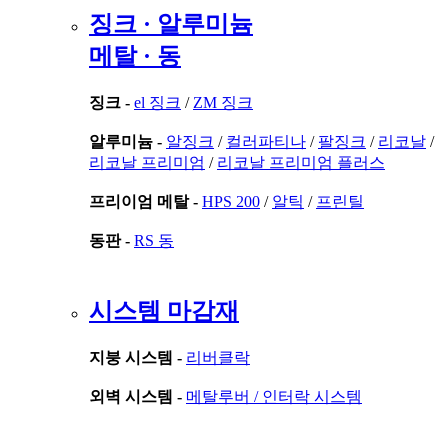
징크 · 알루미늄
메탈 · 동
징크 -
el 징크
/
ZM 징크
알루미늄 -
알징크
/
컬러파티나
/
팔징크
/
리코날
/
리코날 프리미엄
/
리코날 프리미엄 플러스
프리이엄 메탈 -
HPS 200
/
알틱
/
프린틸
동판 -
RS 동
시스템 마감재
지붕 시스템 -
리버클락
외벽 시스템 -
메탈루버 /
인터락 시스템