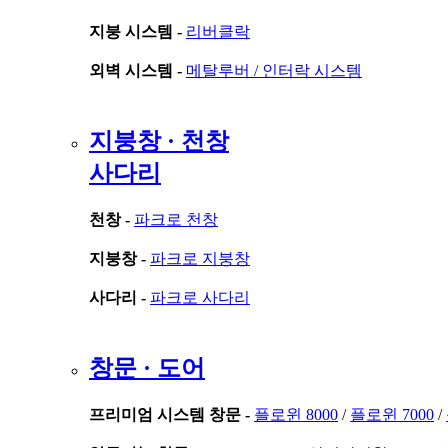
지붕 시스템 -
리버클락
외벽 시스템 -
메탈루버 /
인터락 시스템
지붕창 · 천창
사다리
천창 -
파크로 천창
지붕창 -
파크로 지붕창
사다리 -
파크로 사다리
창문 · 도어
프리미엄 시스템 창문 -
플로윈 8000
/
플로윈 7000
/