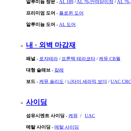
알루미늄 창문 -
AL 189
/
AL 76-안여닫이창
/
AL 7
프리미엄 도어 -
플로윈 도어
알루미늄 도어 -
AL 도어
내 · 외벽 마감재
패널 -
로자테라
/
프론텍 테라코타
/
케뮤 CB월
대형 슬래브 -
칼레
보드 -
케뮤 솔리도
/
니타이 세라믹 보더
/
UAC CR
사이딩
섬유시멘트 사이딩 -
케뮤
/
UAC
메탈 사이딩 -
메탈 사이딩