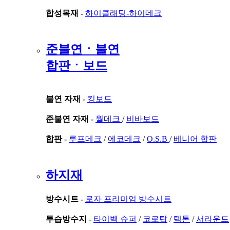
합성목재 -
하이클래딩-하이데크
준불연ㆍ불연
합판ㆍ보드
불연 자재 -
킹보드
준불연 자재 -
월데크
/
비바보드
합판 -
루프데크
/
에코데크
/
O.S.B
/
베니어 합판
하지재
방수시트 -
로자 프리미엄 방수시트
투습방수지 -
타이벡 슈퍼
/
코로탑
/
텍톤
/
서라운드