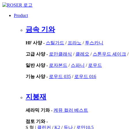
콘
텐
Product
츠
로
금속 기와
건
너
뛰
HF 사양 -
스틸가드
/
프라노
/
투스카니
기
고급 사양 -
로만클래식
/
클레오
/
스톤우드 셰이크
일반 사양 -
로자본드
/
스파니
/
로우드
기능 사양 -
로우드 035
/
로우드 016
지붕재
세라믹 기와 -
케뮤 컬러 베스트
점토 기와 -
S 형 |
클린커
/
K2
/
듀나
/
로만10.5