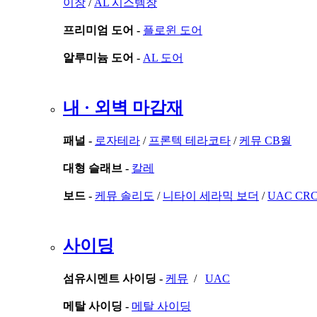
이창
/
AL 시스템창
프리미엄 도어 -
플로윈 도어
알루미늄 도어 -
AL 도어
내 · 외벽 마감재
패널 -
로자테라
/
프론텍 테라코타
/
케뮤 CB월
대형 슬래브 -
칼레
보드 -
케뮤 솔리도
/
니타이 세라믹 보더
/
UAC CR
사이딩
섬유시멘트 사이딩 -
케뮤
/
UAC
메탈 사이딩 -
메탈 사이딩