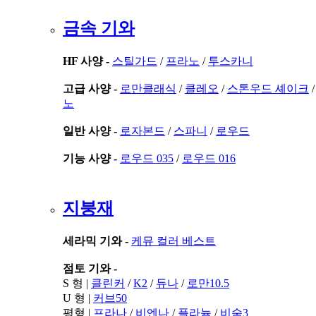
금속 기와
HF 사양 -
스틸가드
/
프라노
/
투스카니
고급 사양 -
로만클래식
/
클레오
/
스톤우드 셰이크
노
일반 사양 -
로자본드
/
스파니
/
로우드
기능 사양 -
로우드 035
/
로우드 016
지붕재
세라믹 기와 -
케뮤 컬러 베스트
점토 기와 -
S 형 |
클린커
/
K2
/
듀나
/
로만10.5
U 형 |
커브50
평형 |
프라나
/
비엔나
/
플라늄
/
비숨3