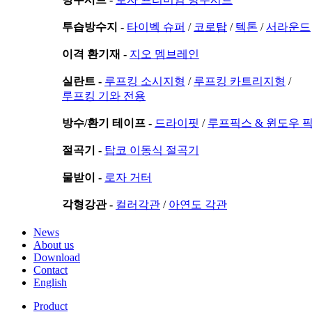
투습방수지 -
타이벡 슈퍼
/
코로탑
/
텍톤
/
서라운드
이격 환기재 -
지오 멤브레인
실란트 -
루프킹 소시지형
/
루프킹 카트리지형
/
루프킹 기와 전용
방수/환기 테이프 -
드라이핏
/
루프픽스 & 윈도우 
절곡기 -
탑코 이동식 절곡기
물받이 -
로자 거터
각형강관 -
컬러각관
/
아연도 각관
News
About us
Download
Contact
English
Product