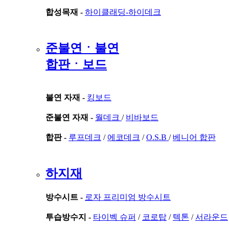
합성목재 -
하이클래딩-하이데크
준불연ㆍ불연
합판ㆍ보드
불연 자재 -
킹보드
준불연 자재 -
월데크
/
비바보드
합판 -
루프데크
/
에코데크
/
O.S.B
/
베니어 합판
하지재
방수시트 -
로자 프리미엄 방수시트
투습방수지 -
타이벡 슈퍼
/
코로탑
/
텍톤
/
서라운드