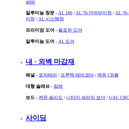
4000
알루미늄 창문 -
AL 189
/
AL 76-안여닫이창
/
AL 7
이창
/
AL 시스템창
프리미엄 도어 -
플로윈 도어
알루미늄 도어 -
AL 도어
내 · 외벽 마감재
패널 -
로자테라
/
프론텍 테라코타
/
케뮤 CB월
대형 슬래브 -
칼레
보드 -
케뮤 솔리도
/
니타이 세라믹 보더
/
UAC CR
사이딩