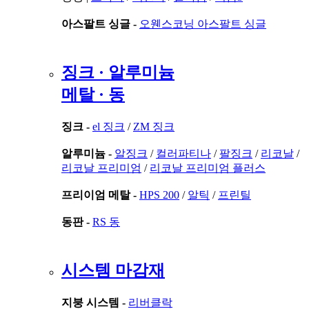
아스팔트 싱글 -
오웬스코닝 아스팔트 싱글
징크 · 알루미늄
메탈 · 동
징크 -
el 징크
/
ZM 징크
알루미늄 -
알징크
/
컬러파티나
/
팔징크
/
리코날
/
리코날 프리미엄
/
리코날 프리미엄 플러스
프리이엄 메탈 -
HPS 200
/
알틱
/
프린틸
동판 -
RS 동
시스템 마감재
지붕 시스템 -
리버클락