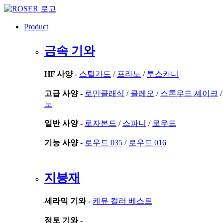
콘
텐
Product
츠
로
금속 기와
건
너
뛰
HF 사양 -
스틸가드
/
프라노
/
투스카니
기
고급 사양 -
로만클래식
/
클레오
/
스톤우드 셰이크
노
일반 사양 -
로자본드
/
스파니
/
로우드
기능 사양 -
로우드 035
/
로우드 016
지붕재
세라믹 기와 -
케뮤 컬러 베스트
점토 기와 -