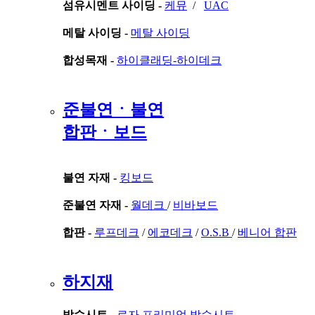
섬유시멘트 사이딩 -
케뮤
/
UAC
메탈 사이딩 -
메탈 사이딩
합성목재 -
하이클래딩-하이데크
준불연ㆍ불연
합판ㆍ보드
불연 자재 -
킹보드
준불연 자재 -
월데크
/
비바보드
합판 -
루프데크
/
에코데크
/
O.S.B
/
베니어 합판
하지재
방수시트 -
로자 프리미엄 방수시트