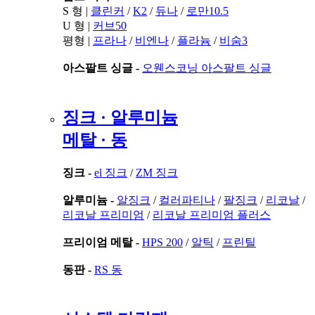
S 형 |
클린커
/
K2
/
듀나
/
로만10.5
U 형 |
커브50
평형 |
프라나
/
비엔나
/
플라늄
/
비숨3
아스팔트 싱글 -
오웬스코닝 아스팔트 싱글
징크 · 알루미늄
메탈 · 동
징크 -
el 징크
/
ZM 징크
알루미늄 -
알징크
/
컬러파티나
/
팔징크
/
리코날
/
리코날 프리미엄
/
리코날 프리미엄 플러스
프리이엄 메탈 -
HPS 200
/
알틱
/
프린틸
동판 -
RS 동