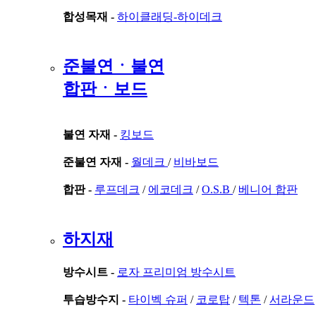
합성목재 -
하이클래딩-하이데크
준불연ㆍ불연
합판ㆍ보드
불연 자재 -
킹보드
준불연 자재 -
월데크
/
비바보드
합판 -
루프데크
/
에코데크
/
O.S.B
/
베니어 합판
하지재
방수시트 -
로자 프리미엄 방수시트
투습방수지 -
타이벡 슈퍼
/
코로탑
/
텍톤
/
서라운드