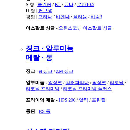
S 형 |
클린커
/
K2
/
듀나
/
로만10.5
U 형 |
커브50
평형 |
프라나
/
비엔나
/
플라늄
/
비숨3
아스팔트 싱글 -
오웬스코닝 아스팔트 싱글
징크 · 알루미늄
메탈 · 동
징크 -
el 징크
/
ZM 징크
알루미늄 -
알징크
/
컬러파티나
/
팔징크
/
리코날
/
리코날 프리미엄
/
리코날 프리미엄 플러스
프리이엄 메탈 -
HPS 200
/
알틱
/
프린틸
동판 -
RS 동