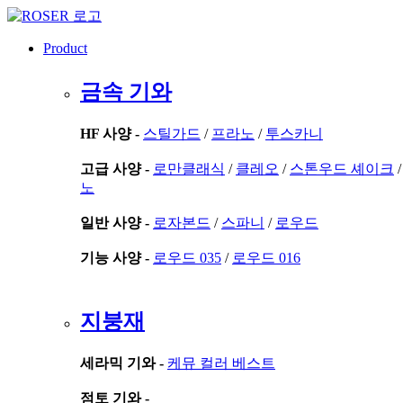
콘
텐
Product
츠
로
금속 기와
건
너
뛰
HF 사양 -
스틸가드
/
프라노
/
투스카니
기
고급 사양 -
로만클래식
/
클레오
/
스톤우드 셰이크
노
일반 사양 -
로자본드
/
스파니
/
로우드
기능 사양 -
로우드 035
/
로우드 016
지붕재
세라믹 기와 -
케뮤 컬러 베스트
점토 기와 -