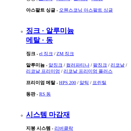
아스팔트 싱글 -
오웬스코닝 아스팔트 싱글
징크 · 알루미늄
메탈 · 동
징크 -
el 징크
/
ZM 징크
알루미늄 -
알징크
/
컬러파티나
/
팔징크
/
리코날
/
리코날 프리미엄
/
리코날 프리미엄 플러스
프리이엄 메탈 -
HPS 200
/
알틱
/
프린틸
동판 -
RS 동
시스템 마감재
지붕 시스템 -
리버클락