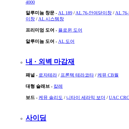
4000
알루미늄 창문 -
AL 189
/
AL 76-안여닫이창
/
AL 7
이창
/
AL 시스템창
프리미엄 도어 -
플로윈 도어
알루미늄 도어 -
AL 도어
내 · 외벽 마감재
패널 -
로자테라
/
프론텍 테라코타
/
케뮤 CB월
대형 슬래브 -
칼레
보드 -
케뮤 솔리도
/
니타이 세라믹 보더
/
UAC CR
사이딩