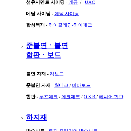
섬유시멘트 사이딩 -
케뮤
/
UAC
메탈 사이딩 -
메탈 사이딩
합성목재 -
하이클래딩-하이데크
준불연ㆍ불연
합판ㆍ보드
불연 자재 -
킹보드
준불연 자재 -
월데크
/
비바보드
합판 -
루프데크
/
에코데크
/
O.S.B
/
베니어 합판
하지재
방수시트 -
로자 프리미엄 방수시트