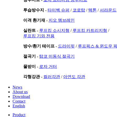
투습방수지 -
타이벡 슈퍼
/
코로탑
/
텍톤
/
서라운드
이격 환기재 -
지오 멤브레인
실란트 -
루프킹 소시지형
/
루프킹 카트리지형
/
루프킹 기와 전용
방수/환기 테이프 -
드라이핏
/
루프픽스 & 윈도우 
절곡기 -
탑코 이동식 절곡기
물받이 -
로자 거터
각형강관 -
컬러각관
/
아연도 각관
News
About us
Download
Contact
English
Product