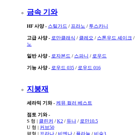
금속 기와
HF 사양 -
스틸가드
/
프라노
/
투스카니
고급 사양 -
로만클래식
/
클레오
/
스톤우드 셰이크
노
일반 사양 -
로자본드
/
스파니
/
로우드
기능 사양 -
로우드 035
/
로우드 016
지붕재
세라믹 기와 -
케뮤 컬러 베스트
점토 기와 -
S 형 |
클린커
/
K2
/
듀나
/
로만10.5
U 형 |
커브50
평형 |
프라나
/
비엔나
/
플라늄
/
비숨3