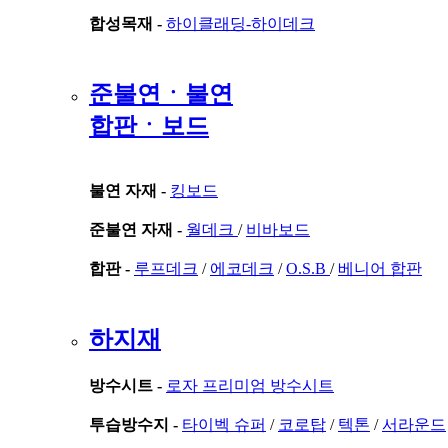
합성목재 -
하이클래딩-하이데크
준불연ㆍ불연
합판ㆍ보드
불연 자재 -
킹보드
준불연 자재 -
월데크
/
비바보드
합판 -
루프데크
/
에코데크
/
O.S.B
/
베니어 합판
하지재
방수시트 -
로자 프리미엄 방수시트
투습방수지 -
타이벡 슈퍼
/
코로탑
/
텍톤
/
서라운드