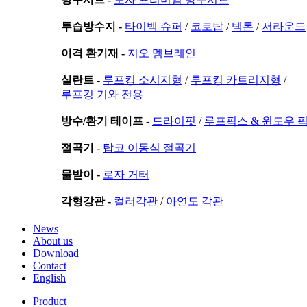
투습방수지 -
타이벡 슈퍼
/
코로탑
/
텍톤
/
서라운드
이격 환기재 -
지오 멤브레인
실란트 -
루프킹 소시지형
/
루프킹 카트리지형
/
루프킹 기와 전용
방수/환기 테이프 -
드라이핏
/
루프픽스 & 윈도우 
절곡기 -
탑코 이동식 절곡기
물받이 -
로자 거터
각형강관 -
컬러각관
/
아연도 각관
News
About us
Download
Contact
English
Product