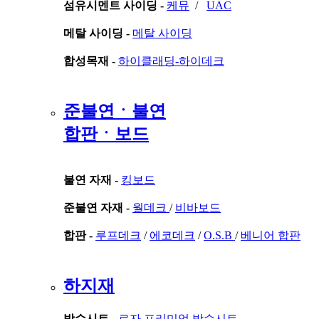
섬유시멘트 사이딩 -
케뮤
/
UAC
메탈 사이딩 -
메탈 사이딩
합성목재 -
하이클래딩-하이데크
준불연ㆍ불연
합판ㆍ보드
불연 자재 -
킹보드
준불연 자재 -
월데크
/
비바보드
합판 -
루프데크
/
에코데크
/
O.S.B
/
베니어 합판
하지재
방수시트 -
로자 프리미엄 방수시트