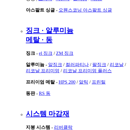
아스팔트 싱글 -
오웬스코닝 아스팔트 싱글
징크 · 알루미늄
메탈 · 동
징크 -
el 징크
/
ZM 징크
알루미늄 -
알징크
/
컬러파티나
/
팔징크
/
리코날
/
리코날 프리미엄
/
리코날 프리미엄 플러스
프리이엄 메탈 -
HPS 200
/
알틱
/
프린틸
동판 -
RS 동
시스템 마감재
지붕 시스템 -
리버클락