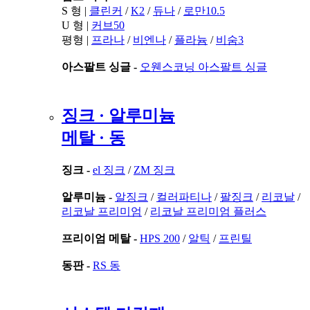
S 형 |
클린커
/
K2
/
듀나
/
로만10.5
U 형 |
커브50
평형 |
프라나
/
비엔나
/
플라늄
/
비숨3
아스팔트 싱글 -
오웬스코닝 아스팔트 싱글
징크 · 알루미늄
메탈 · 동
징크 -
el 징크
/
ZM 징크
알루미늄 -
알징크
/
컬러파티나
/
팔징크
/
리코날
/
리코날 프리미엄
/
리코날 프리미엄 플러스
프리이엄 메탈 -
HPS 200
/
알틱
/
프린틸
동판 -
RS 동