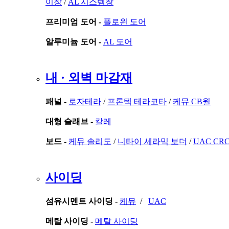
이창
/
AL 시스템창
프리미엄 도어 -
플로윈 도어
알루미늄 도어 -
AL 도어
내 · 외벽 마감재
패널 -
로자테라
/
프론텍 테라코타
/
케뮤 CB월
대형 슬래브 -
칼레
보드 -
케뮤 솔리도
/
니타이 세라믹 보더
/
UAC CR
사이딩
섬유시멘트 사이딩 -
케뮤
/
UAC
메탈 사이딩 -
메탈 사이딩