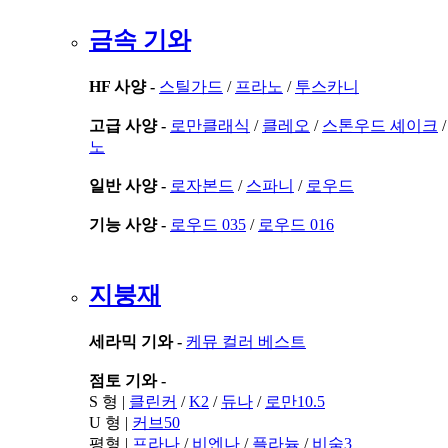
금속 기와
HF 사양 -
스틸가드
/
프라노
/
투스카니
고급 사양 -
로만클래식
/
클레오
/
스톤우드 셰이크
노
일반 사양 -
로자본드
/
스파니
/
로우드
기능 사양 -
로우드 035
/
로우드 016
지붕재
세라믹 기와 -
케뮤 컬러 베스트
점토 기와 -
S 형 |
클린커
/
K2
/
듀나
/
로만10.5
U 형 |
커브50
평형 |
프라나
/
비엔나
/
플라늄
/
비숨3