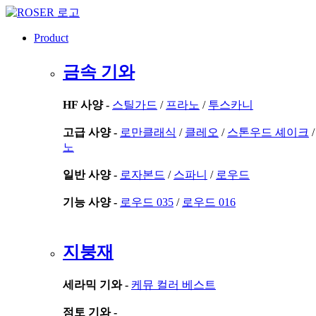
콘
텐
Product
츠
로
금속 기와
건
너
뛰
HF 사양 -
스틸가드
/
프라노
/
투스카니
기
고급 사양 -
로만클래식
/
클레오
/
스톤우드 셰이크
노
일반 사양 -
로자본드
/
스파니
/
로우드
기능 사양 -
로우드 035
/
로우드 016
지붕재
세라믹 기와 -
케뮤 컬러 베스트
점토 기와 -