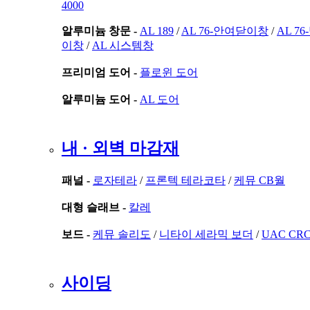
4000
알루미늄 창문 -
AL 189
/
AL 76-안여닫이창
/
AL 7
이창
/
AL 시스템창
프리미엄 도어 -
플로윈 도어
알루미늄 도어 -
AL 도어
내 · 외벽 마감재
패널 -
로자테라
/
프론텍 테라코타
/
케뮤 CB월
대형 슬래브 -
칼레
보드 -
케뮤 솔리도
/
니타이 세라믹 보더
/
UAC CR
사이딩