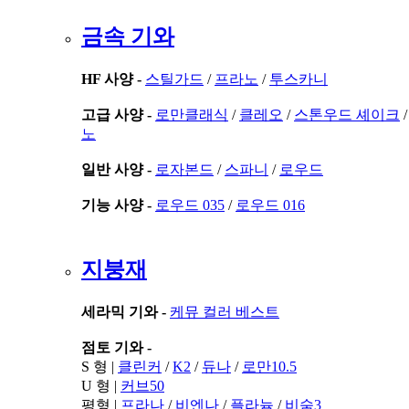
금속 기와
HF 사양 -
스틸가드
/
프라노
/
투스카니
고급 사양 -
로만클래식
/
클레오
/
스톤우드 셰이크
노
일반 사양 -
로자본드
/
스파니
/
로우드
기능 사양 -
로우드 035
/
로우드 016
지붕재
세라믹 기와 -
케뮤 컬러 베스트
점토 기와 -
S 형 |
클린커
/
K2
/
듀나
/
로만10.5
U 형 |
커브50
평형 |
프라나
/
비엔나
/
플라늄
/
비숨3