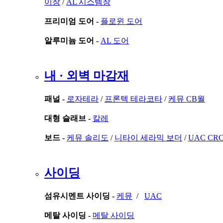
이창
/
AL 시스템창
프리미엄 도어 -
플로윈 도어
알루미늄 도어 -
AL 도어
내 · 외벽 마감재
패널 -
로자테라
/
프론텍 테라코타
/
케뮤 CB월
대형 슬래브 -
칼레
보드 -
케뮤 솔리도
/
니타이 세라믹 보더
/
UAC CR
사이딩
섬유시멘트 사이딩 -
케뮤
/
UAC
메탈 사이딩 -
메탈 사이딩