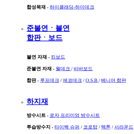
합성목재 -
하이클래딩-하이데크
준불연ㆍ불연
합판ㆍ보드
불연 자재 -
킹보드
준불연 자재 -
월데크
/
비바보드
합판 -
루프데크
/
에코데크
/
O.S.B
/
베니어 합판
하지재
방수시트 -
로자 프리미엄 방수시트
투습방수지 -
타이벡 슈퍼
/
코로탑
/
텍톤
/
서라운드