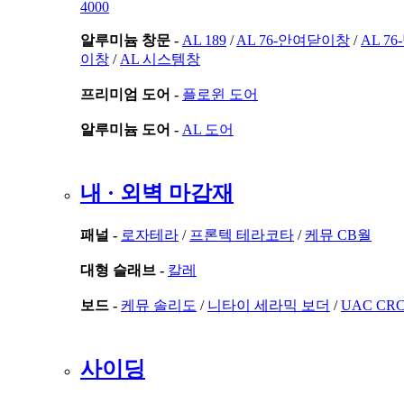
4000
알루미늄 창문 -
AL 189
/
AL 76-안여닫이창
/
AL 7
이창
/
AL 시스템창
프리미엄 도어 -
플로윈 도어
알루미늄 도어 -
AL 도어
내 · 외벽 마감재
패널 -
로자테라
/
프론텍 테라코타
/
케뮤 CB월
대형 슬래브 -
칼레
보드 -
케뮤 솔리도
/
니타이 세라믹 보더
/
UAC CR
사이딩