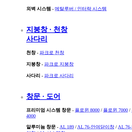
외벽 시스템 -
메탈루버 /
인터락 시스템
지붕창 · 천창
사다리
천창 -
파크로 천창
지붕창 -
파크로 지붕창
사다리 -
파크로 사다리
창문 · 도어
프리미엄 시스템 창문 -
플로윈 8000
/
플로윈 7000
/
4000
알루미늄 창문 -
AL 189
/
AL 76-안여닫이창
/
AL 7