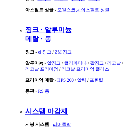
아스팔트 싱글 -
오웬스코닝 아스팔트 싱글
징크 · 알루미늄
메탈 · 동
징크 -
el 징크
/
ZM 징크
알루미늄 -
알징크
/
컬러파티나
/
팔징크
/
리코날
/
리코날 프리미엄
/
리코날 프리미엄 플러스
프리이엄 메탈 -
HPS 200
/
알틱
/
프린틸
동판 -
RS 동
시스템 마감재
지붕 시스템 -
리버클락