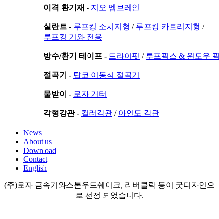
이격 환기재 -
지오 멤브레인
실란트 -
루프킹 소시지형
/
루프킹 카트리지형
/
루프킹 기와 전용
방수/환기 테이프 -
드라이핏
/
루프픽스 & 윈도우 
절곡기 -
탑코 이동식 절곡기
물받이 -
로자 거터
각형강관 -
컬러각관
/
아연도 각관
News
About us
Download
Contact
English
(주)로자 금속기와스톤우드쉐이크, 리버클락 등이 굿디자인으
로 선정 되었습니다.