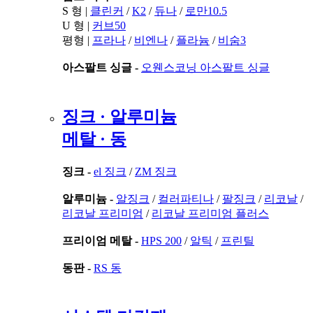
S 형 |
클린커
/
K2
/
듀나
/
로만10.5
U 형 |
커브50
평형 |
프라나
/
비엔나
/
플라늄
/
비숨3
아스팔트 싱글 -
오웬스코닝 아스팔트 싱글
징크 · 알루미늄
메탈 · 동
징크 -
el 징크
/
ZM 징크
알루미늄 -
알징크
/
컬러파티나
/
팔징크
/
리코날
/
리코날 프리미엄
/
리코날 프리미엄 플러스
프리이엄 메탈 -
HPS 200
/
알틱
/
프린틸
동판 -
RS 동