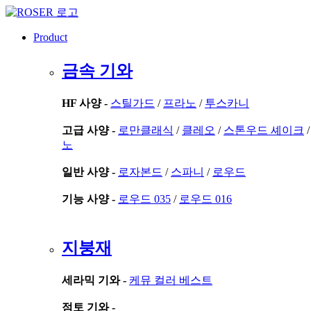
콘
텐
Product
츠
로
금속 기와
건
너
뛰
HF 사양 -
스틸가드
/
프라노
/
투스카니
기
고급 사양 -
로만클래식
/
클레오
/
스톤우드 셰이크
노
일반 사양 -
로자본드
/
스파니
/
로우드
기능 사양 -
로우드 035
/
로우드 016
지붕재
세라믹 기와 -
케뮤 컬러 베스트
점토 기와 -