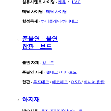
섬유시멘트 사이딩 -
케뮤
/
UAC
메탈 사이딩 -
메탈 사이딩
합성목재 -
하이클래딩-하이데크
준불연ㆍ불연
합판ㆍ보드
불연 자재 -
킹보드
준불연 자재 -
월데크
/
비바보드
합판 -
루프데크
/
에코데크
/
O.S.B
/
베니어 합판
하지재
방수시트 -
로자 프리미엄 방수시트