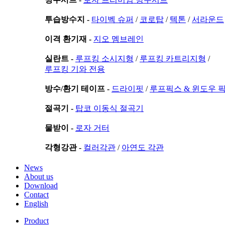
투습방수지 -
타이벡 슈퍼
/
코로탑
/
텍톤
/
서라운드
이격 환기재 -
지오 멤브레인
실란트 -
루프킹 소시지형
/
루프킹 카트리지형
/
루프킹 기와 전용
방수/환기 테이프 -
드라이핏
/
루프픽스 & 윈도우 
절곡기 -
탑코 이동식 절곡기
물받이 -
로자 거터
각형강관 -
컬러각관
/
아연도 각관
News
About us
Download
Contact
English
Product