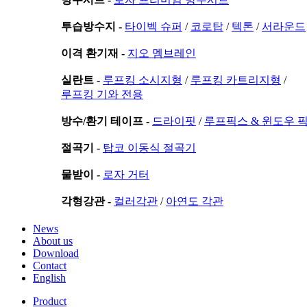
투습방수지 -
타이벡 슈퍼
/
코로탑
/
텍톤
/
서라운드
이격 환기재 -
지오 멤브레인
실란트 -
루프킹 소시지형
/
루프킹 카트리지형
/
루프킹 기와 전용
방수/환기 테이프 -
드라이핏
/
루프픽스 & 윈도우 
절곡기 -
탑코 이동식 절곡기
물받이 -
로자 거터
각형강관 -
컬러각관
/
아연도 각관
News
About us
Download
Contact
English
Product