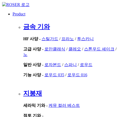
콘
텐
Product
츠
로
금속 기와
건
너
뛰
HF 사양 -
스틸가드
/
프라노
/
투스카니
기
고급 사양 -
로만클래식
/
클레오
/
스톤우드 셰이크
노
일반 사양 -
로자본드
/
스파니
/
로우드
기능 사양 -
로우드 035
/
로우드 016
지붕재
세라믹 기와 -
케뮤 컬러 베스트
점토 기와 -