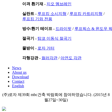
이격 환기재 -
지오 멤브레인
실란트 -
루프킹 소시지형
/
루프킹 카트리지형
/
루프킹 기와 전용
방수/환기 테이프 -
드라이핏
/
루프픽스 & 윈도우 
절곡기 -
탑코 이동식 절곡기
물받이 -
로자 거터
각형강관 -
컬러각관
/
아연도 각관
News
About us
Download
Contact
English
(주)로자 제39회 mbc건축 박람회에 참여하였습니다. (2015년 8
월27일~30일)