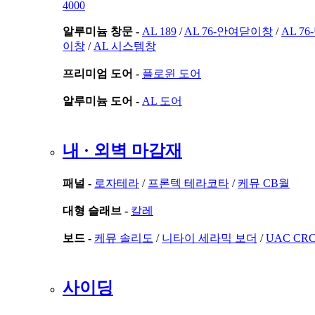
4000
알루미늄 창문 -
AL 189
/
AL 76-안여닫이창
/
AL 7
이창
/
AL 시스템창
프리미엄 도어 -
플로윈 도어
알루미늄 도어 -
AL 도어
내 · 외벽 마감재
패널 -
로자테라
/
프론텍 테라코타
/
케뮤 CB월
대형 슬래브 -
칼레
보드 -
케뮤 솔리도
/
니타이 세라믹 보더
/
UAC CR
사이딩