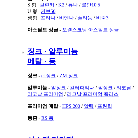
S 형 |
클린커
/
K2
/
듀나
/
로만10.5
U 형 |
커브50
평형 |
프라나
/
비엔나
/
플라늄
/
비숨3
아스팔트 싱글 -
오웬스코닝 아스팔트 싱글
징크 · 알루미늄
메탈 · 동
징크 -
el 징크
/
ZM 징크
알루미늄 -
알징크
/
컬러파티나
/
팔징크
/
리코날
/
리코날 프리미엄
/
리코날 프리미엄 플러스
프리이엄 메탈 -
HPS 200
/
알틱
/
프린틸
동판 -
RS 동