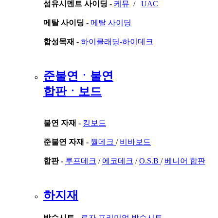
섬유시멘트 사이딩 -
케뮤
/
UAC
메탈 사이딩 -
메탈 사이딩
합성목재 -
하이클래딩-하이데크
준불연ㆍ불연
합판ㆍ보드
불연 자재 -
킹보드
준불연 자재 -
월데크
/
비바보드
합판 -
루프데크
/
에코데크
/
O.S.B
/
베니어 합판
하지재
방수시트 -
로자 프리미엄 방수시트