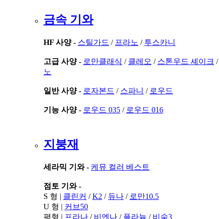
금속 기와
HF 사양 -
스틸가드
/
프라노
/
투스카니
고급 사양 -
로만클래식
/
클레오
/
스톤우드 셰이크
노
일반 사양 -
로자본드
/
스파니
/
로우드
기능 사양 -
로우드 035
/
로우드 016
지붕재
세라믹 기와 -
케뮤 컬러 베스트
점토 기와 -
S 형 |
클린커
/
K2
/
듀나
/
로만10.5
U 형 |
커브50
평형 |
프라나
/
비엔나
/
플라늄
/
비숨3