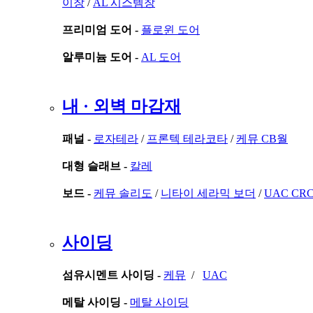
이창
/
AL 시스템창
프리미엄 도어 -
플로윈 도어
알루미늄 도어 -
AL 도어
내 · 외벽 마감재
패널 -
로자테라
/
프론텍 테라코타
/
케뮤 CB월
대형 슬래브 -
칼레
보드 -
케뮤 솔리도
/
니타이 세라믹 보더
/
UAC CR
사이딩
섬유시멘트 사이딩 -
케뮤
/
UAC
메탈 사이딩 -
메탈 사이딩