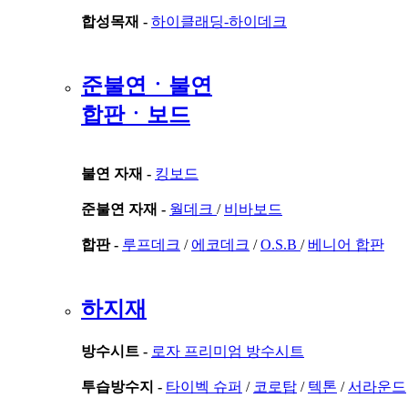
합성목재 -
하이클래딩-하이데크
준불연ㆍ불연
합판ㆍ보드
불연 자재 -
킹보드
준불연 자재 -
월데크
/
비바보드
합판 -
루프데크
/
에코데크
/
O.S.B
/
베니어 합판
하지재
방수시트 -
로자 프리미엄 방수시트
투습방수지 -
타이벡 슈퍼
/
코로탑
/
텍톤
/
서라운드