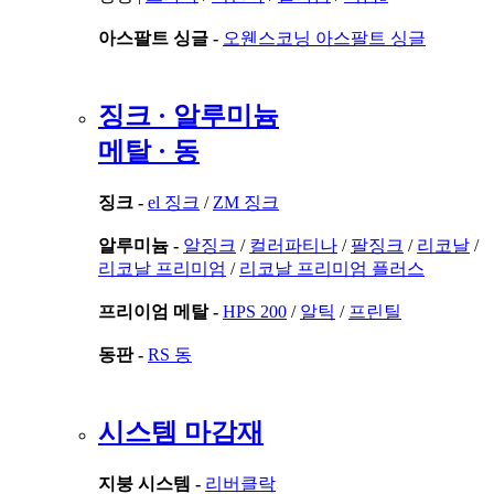
아스팔트 싱글 -
오웬스코닝 아스팔트 싱글
징크 · 알루미늄
메탈 · 동
징크 -
el 징크
/
ZM 징크
알루미늄 -
알징크
/
컬러파티나
/
팔징크
/
리코날
/
리코날 프리미엄
/
리코날 프리미엄 플러스
프리이엄 메탈 -
HPS 200
/
알틱
/
프린틸
동판 -
RS 동
시스템 마감재
지붕 시스템 -
리버클락