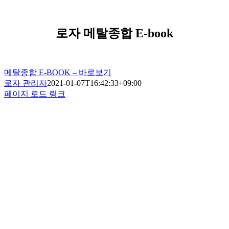
콘
텐
츠
로자 메탈종합 E-book
로
건
너
메탈종합 E-BOOK – 바로보기
뛰
로자 관리자
2021-01-07T16:42:33+09:00
기
페이지 로드 링크
Go
to
Top